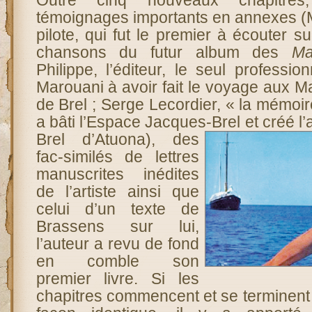
Outre cinq nouveaux chapitre
témoignages importants en annexes (M
pilote, qui fut le premier à écouter s
chansons du futur album des
Ma
Philippe, l’éditeur, le seul professi
Marouani à avoir fait le voyage aux M
de Brel ; Serge Lecordier, « la mémoir
a bâti l’Espace Jacques-Brel
et créé l
Brel d’Atuona), des
fac-similés de lettres
manuscrites inédites
de l’artiste ainsi que
celui d’un texte de
Brassens sur lui,
l’auteur a revu de fond
en comble son
premier livre. Si les
chapitres commencent et se terminent 