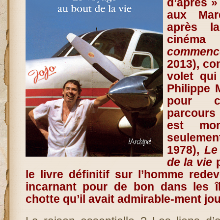
d’après »
aux Mar
après l
ciné
commenc
2013), con
volet qui
Philippe 
pour c
parcours
est mo
seulemen
1978),
Le
de la vie
p
le livre définitif sur l’homme red
incarnant pour de bon dans les î
chotte qu’il avait admirable-ment jo