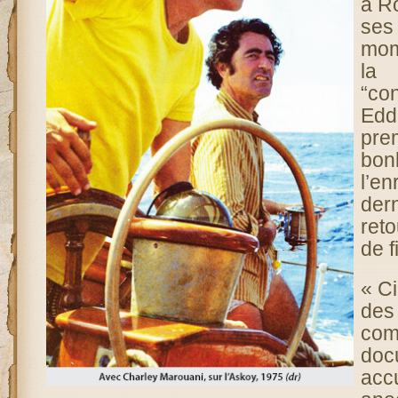
à Ro
ses
mom
la
“co
Edd
pre
bon
l’e
der
reto
de 
« Ci
des
co
do
ac