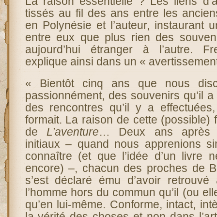
La raison essentielle ? Les liens d’
tissés au fil des ans entre les ancien
en Polynésie et l’auteur, instaurant u
entre eux que plus rien des souven
aujourd’hui étranger à l’autre. F
explique ainsi dans un « avertissement
« Bientôt cinq ans que nous disc
passionnément, des souvenirs qu’il a 
des rencontres qu’il y a effectuées,
formait. La raison de cette (possible) 
de
L’aventure
… Deux ans après 
initiaux – quand nous apprenions s
connaître (et que l’idée d’un livre n
encore) –, chacun des proches de B
s’est déclaré ému d’avoir retrouvé
l’homme hors du commun qu’il (ou elle
qu’en lui-même. Conforme, intact, int
la vérité des choses et non dans l’art