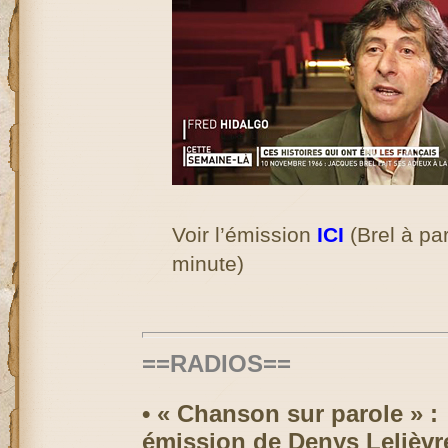
Voir l’émission
ICI
(Brel à par
minute)
==RADIOS==
• « Chanson sur parole » :
émission de Denys Lelièvr