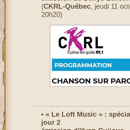
(
CKRL-Québec
, jeudi 11 oc
20h20)
• « Le Loft Music » : spéci
jour 2