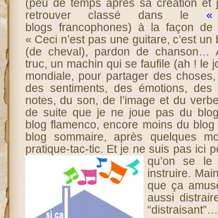
(peu de temps après sa création et 
retrouver classé dans le
«
blogs francophones) à la façon de
« Ceci n’est pas une guitare, c’est un
(de cheval), pardon de chanson… A
truc, un machin qui se faufile (ah ! le jol
mondiale, pour partager des choses,
des sentiments, des émotions, des 
notes, du son, de l’image et du verb
de suite que je ne joue pas du blog
blog flamenco, encore moins du blo
blog sommaire, après quelques mo
pratique-tac-tic. Et je ne suis pas ici p
qu’on se le 
instruire. Main
que ça amuse
aussi distrair
“distraisant”