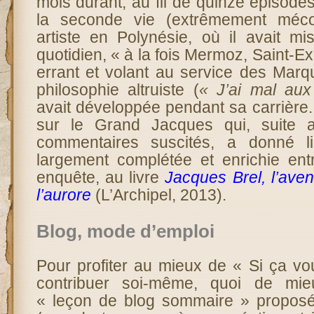
mois durant, au fil de quinze épisodes
la seconde vie (extrêmement méc
artiste en Polynésie, où il avait mi
quotidien, « à la fois Mermoz, Saint-E
errant et volant au service des Marqu
philosophie altruiste (
« J’ai mal au
avait développée pendant sa carrière
sur le Grand Jacques qui, suite 
commentaires suscités, a donné lie
largement complétée et enrichie en
enquête, au livre
Jacques Brel, l’av
l’aurore
(L’Archipel, 2013).
Blog, mode d’emploi
Pour profiter au mieux de « Si ça vo
contribuer soi-même, quoi de mie
« leçon de blog sommaire » proposé