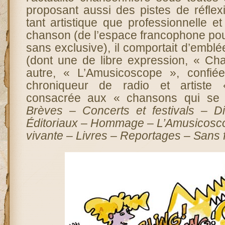
proposant aussi des pistes de réflexi
tant artistique que professionnelle e
chanson (de l’espace francophone pour
sans exclusive), il comportait d’embl
(dont une de libre expression, « Cha
autre, « L’Amusicoscope », confi
chroniqueur de radio et artiste 
consacrée aux « chansons qui se 
Brèves
–
Concerts et festivals
–
D
Éditoriaux
–
Hommage
–
L’Amusicosc
vivante
–
Livres
–
Reportages
–
Sans f