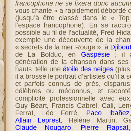
francophone ne se fixera donc aucune
vous chante » a rapidement débordé de
(jusqu’à être classé dans le « To
l’espace francophone). En se raccr
possible au fil de l’actualité, Fred Hi
exemple une découverte de la cha
« secrets de la mer Rouge », à
Djibout
de La Bolduc, en
Gaspésie
; il 
génération de la chanson dans ses
hauts, telle une
étoile des neiges
(plus 
il a brossé le portrait d’artistes qu’il 
et parfois connus de près, disparus
célèbres ou méconnus, et raconté
complicité professionnelle avec eux
Guy Béart, Francis Cabrel, Cali, Le
Ferrat, Léo Ferré,
Paco Ibañez
Allain Leprest
, Hélène Martin, Ge
Claude Nougaro
,
Pierre Rapsat