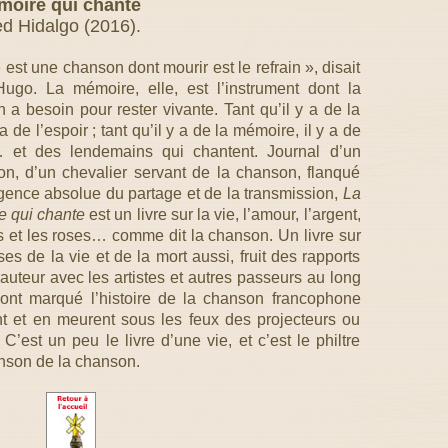
moire qui chante
ed Hidalgo (2016).
 est une chanson dont mourir est le refrain », disait
Hugo. La mémoire, elle, est l’instrument dont la
 a besoin pour rester vivante. Tant qu’il y a de la
y a de l’espoir ; tant qu’il y a de la mémoire, il y a de
… et des lendemains qui chantent. Journal d’un
n, d’un chevalier servant de la chanson, flanqué
igence absolue du partage et de la transmission,
La
 qui chante
est un livre sur la vie, l’amour, l’argent,
s et les roses… comme dit la chanson. Un livre sur
es de la vie et de la mort aussi, fruit des rapports
auteur avec les artistes et autres passeurs au long
 ont marqué l’histoire de la chanson francophone
ent et en meurent sous les feux des projecteurs ou
est un peu le livre d’une vie, et c’est le philtre
nson de la chanson.