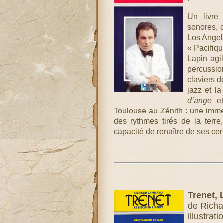
Un livre
sonores, 
Los Angele
« Pacifiqu
Lapin agi
percussio
claviers d
jazz et la
d’ange
et
Toulouse au Zénith : une immen
des rythmes tirés de la terre
capacité de renaître de ses ce
Trenet, 
de Richa
illustrat