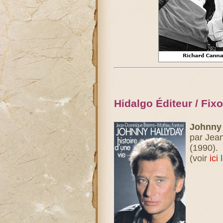
Hidalgo Éditeur / Fixo
Johnny 
par Jean
(1990).
(voir
ici
l