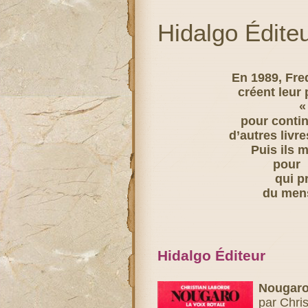
Hidalgo Édite
En 1989, Fre
créent leur 
«
pour contin
d’autres livr
Puis ils 
pour 
qui p
du men
Hidalgo Éditeur
Nougaro,
par Chri