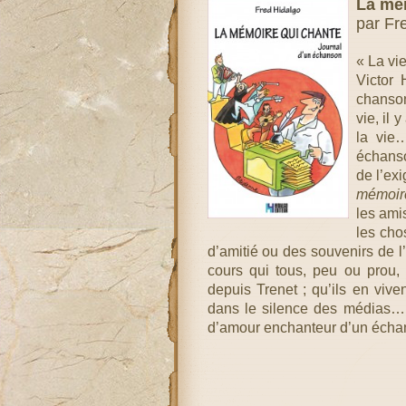
La mé
par Fr
« La vie
Victor 
chanson
vie, il 
la vie
échanso
de l’ex
mémoire
les ami
les chos
d’amitié ou des souvenirs de l’
cours qui tous, peu ou prou,
depuis Trenet ; qu’ils en viv
dans le silence des médias… C’
d’amour enchanteur d’un écha