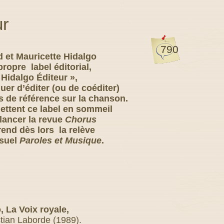
ur
790
d et Mauricette Hidalgo
propre label éditorial,
 Hidalgo Éditeur »,
uer d’éditer (ou de coéditer)
es de référence sur la chanson.
mettent ce label en sommeil
lancer la revue
Chorus
rend dès lors la relève
suel
Paroles et Musique
.
 La Voix royale,
stian Laborde (1989).