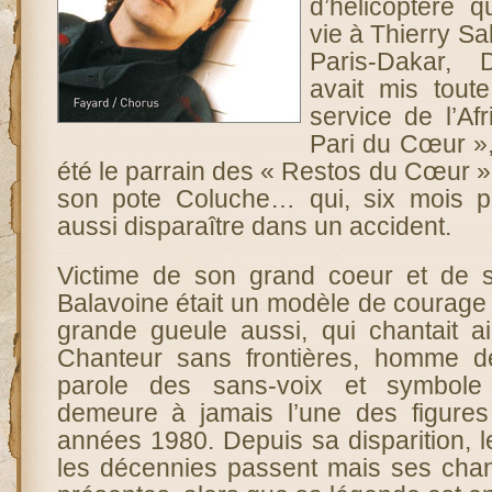
d’hélicoptère q
vie à Thierry Sa
Paris-Dakar, 
avait mis tout
service de l’Af
Pari du Cœur »,
été le parrain des « Restos du Cœur 
son pote Coluche… qui, six mois plus
aussi disparaître dans un accident.
Victime de son grand coeur et de s
Balavoine était un modèle de courage e
grande gueule aussi, qui chantait aig
Chanteur sans frontières, homme de
parole des sans-voix et symbole d
demeure à jamais l’une des figure
années 1980. Depuis sa disparition, l
les décennies passent mais ses chan