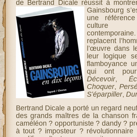
de Bertrand Dicale réussit à mont
Gainsbourg s’
une référenc
culture 
contemporaine
replacent l’hom
l’œuvre dans l
leur logique s
flamboyance un
qui ont pou
Décevoir
,
Éc
Choquer
,
Persé
S’éparpiller
,
Du
Bertrand Dicale a porté un regard neuf
des grands maîtres de la chanson fr
caméléon ? opportuniste ? dandy ? pr
à tout ? imposteur ? révolutionnai