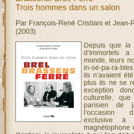
Trois hommes dans un salon
Par François-René Cristiani et Jean-Pi
(2003)
Depuis que
la
d’Immortels a
monde, leurs n
in-sé-pa-ra-bles
ils n’avaient ét
plus ils ne se 
exception don
culturelle, qu
parisien de 
l’occasion d
exclusive à 
magnétophone 