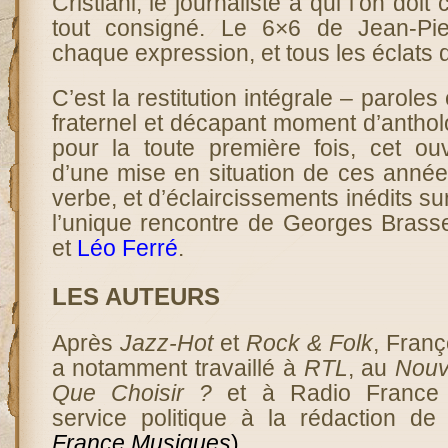
Cristiani, le journaliste à qui l’on doit
tout consigné. Le 6×6 de Jean-Pier
chaque expression, et tous les éclats d
C’est la restitution intégrale – parole
fraternel et décapant moment d’antho
pour la toute première fois, cet o
d’une mise en situation de ces année
verbe, et d’éclaircissements inédits s
l’unique rencontre de Georges Brass
et
Léo Ferré
.
LES AUTEURS
Après
Jazz-Hot
et
Rock & Folk
, Franç
a notamment travaillé à
RTL
, au
Nouv
Que Choisir ?
et à Radio France 
service politique à la rédaction d
France Musiques
).