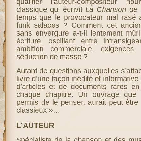
qualifier l’auteur-compositeur n
classique qui écrivit
La Chanson de 
temps que le provocateur mal rasé a
funk salaces ? Comment cet ancien
sans envergure a-t-il lentement mûri
écriture, oscillant entre intransige
ambition commerciale, exigences 
séduction de masse ?
Autant de questions auxquelles s’att
livre d’une façon inédite et informative 
d’articles et de documents rares e
chaque chapitre. Un ouvrage que l’
permis de le penser, aurait peut-être 
classieux »…
L’AUTEUR
Spécialiste de la chanson et des mus