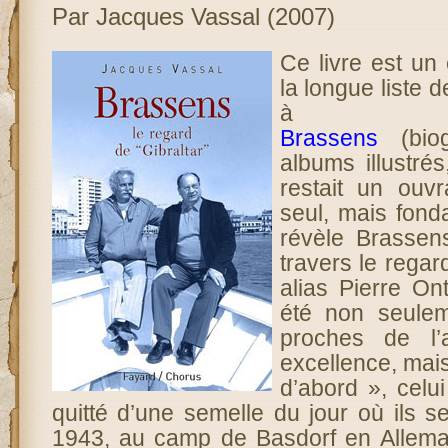
Par Jacques Vassal (2007)
Ce livre est u
la longue liste 
Brassens
(biog
albums illustrés
restait un ouv
seul, mais fond
révèle Brassen
travers le regar
alias Pierre On
été non seulem
proches de l’a
excellence, mais
d’abord », celui
quitté d’une semelle du jour où ils 
1943, au camp de Basdorf en Allema