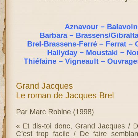
Aznavour
−
Balavoin
Barbara
−
Brassens/Gibralta
Brel-Brassens-Ferré
−
Ferrat
−
Hallyday
−
Moustaki
−
No
Thiéfaine
−
Vigneault
−
Ouvrage
Grand Jacques
Le roman de Jacques Brel
Par Marc Robine (1998)
« Et dis-toi donc, Grand Jacques / Di
C’est trop facile / De faire sembl