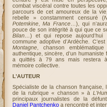
combat viscéral contre toutes les oppr
parcours de cet amoureux de la vie
rebelle » constamment censuré (
N
Potemkine
,
Ma France
…), qui n’aur
pouce de son intégrité à qui que ce so
Bilan…
) et qui repose aujourd’hui 
commune adoptive d’Ardèche. C’est l
Montagne
, chanson emblématique 
authentique, sincère, d’un humaniste
a quittés à 79 ans mais restera 
mémoire collective.
L’AUTEUR
Spécialiste de la chanson française, l
de la rubrique « chanson » à
L’Hum
principaux journalistes de la défu
Daniel Pantchenko
a rencontré et inte