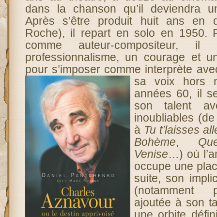
dans la chanson qu’il deviendra un
Après s’être produit huit ans en 
Roche), il repart en solo en 1950. 
comme auteur-compositeur, il
professionnalisme, un courage et u
pour s’imposer comme interprète ave
sa voix hors
années 60, il s
son talent a
inoubliables (d
à
Tu t’laisses all
Bohème
,
Qu
Venise
…) où l’a
occupe une plac
suite, son impli
(notamment p
ajoutée à son ta
une orbite défin