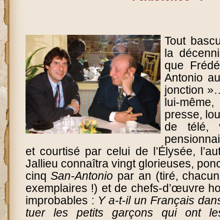
Tout basc
la décenn
que Frédé
Antonio au
jonction »
lui-même
presse, lou
de télé,
pensionnai
et courtisé par celui de l’Élysée, l’a
Jallieu connaîtra vingt glorieuses, po
cinq
San-Antonio
par an (tiré, chacun
exemplaires !) et de chefs-d’œuvre ho
improbables :
Y a-t-il un Français dans
tuer les petits garçons qui ont l