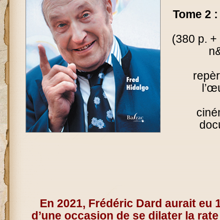
Tome 2 :
(380 p. +
n&
repèr
l’œ
ciné
doc
En 2021, Frédéric Dard aurait eu 
d’une occasion de se dilater la rat