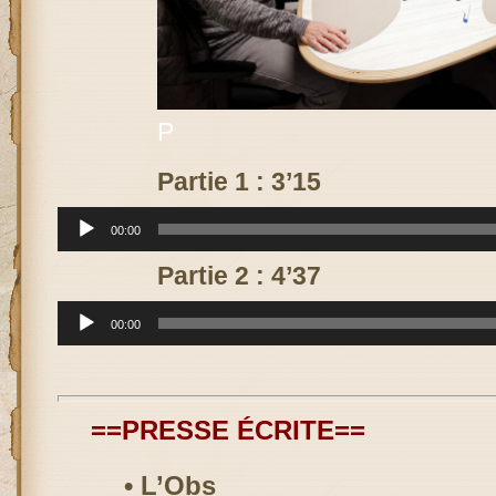
P
Partie 1 : 3’15
Lecteur
00:00
audio
Partie 2 : 4’37
Lecteur
00:00
audio
==PRESSE ÉCRITE==
• L’Obs