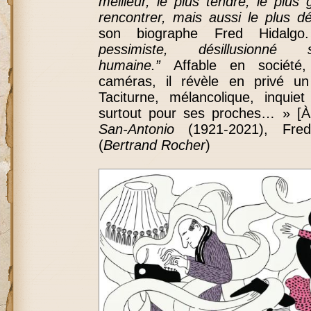
meilleur, le plus tendre, le plus
rencontrer, mais aussi le plus d
son biographe Fred Hidalg
pessimiste, désillusionn
humaine.”
Affable en société, 
caméras, il révèle en privé un
Taciturne, mélancolique, inqui
surtout pour ses proches… » [À
San-Antonio
(1921-2021), Fred 
(
Bertrand Rocher
)