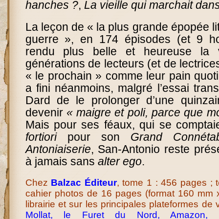
hanches ?
,
La vieille qui marchait dan
La leçon de « la plus grande épopée lit
guerre », en 174 épisodes (et 9 ho
rendu plus belle et heureuse la 
générations de lecteurs (et de lectrices
« le prochain » comme leur pain quot
a fini néanmoins, malgré l’essai tran
Dard de le prolonger d’une quinzai
devenir
« maigre et poli, parce que mo
Mais pour ses féaux, qui se comptaie
fortiori
pour son
Grand Connéta
Antoniaiserie
, San-Antonio reste prése
à jamais sans
alter ego
.
Chez
Balzac Éditeur
, tome 1 : 456 pages ;
cahier photos de 16 pages (format 160 mm x
librairie et sur les principales plateformes de
Mollat
, l
e Furet du Nord
,
Amazon
,