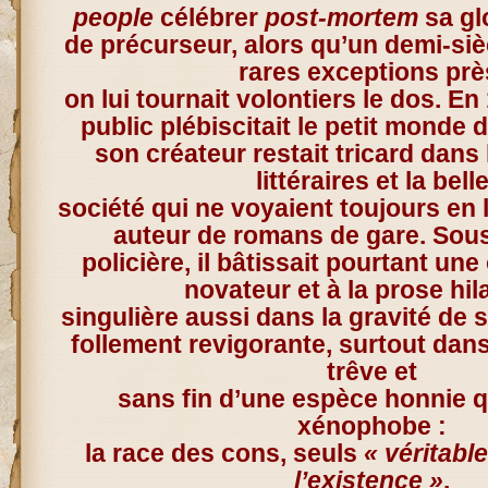
people
célébrer
post-mortem
sa gl
de précurseur, alors qu’un demi-sièc
rares exceptions prè
on lui tournait volontiers le dos. En
public plébiscitait le petit monde
son créateur restait tricard dans
littéraires et la bell
société qui ne voyaient toujours en 
auteur de romans de gare. Sou
policière, il bâtissait pourtant un
novateur et à la prose hil
singulière aussi dans la gravité de 
follement revigorante, surtout dan
trêve et
sans fin d’une espèce honnie qu
xénophobe :
la race des cons, seuls
« véritabl
l’existence »
.